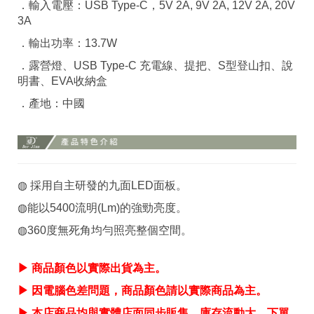
．輸入電壓：USB Type-C，5V 2A, 9V 2A, 12V 2A, 20V
3A
．輸出功率：13.7W
．露營燈、USB Type-C 充電線、提把、S型登山扣、說
明書、EVA收納盒
．產地：中國
◍ 採用自主研發的九面LED面板。
◍能以5400流明(Lm)的強勁亮度。
◍360度無死角均勻照亮整個空間。
▶ 商品顏色以實際出貨為主。
▶ 因電腦色差問題，商品顏色請以實際商品為主。
▶ 本店商品均與實體店面同步販售，庫存流動大，下單