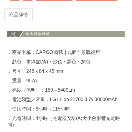
商品詳情
．商品名稱：CARGO 韓國 | 九面全景戰術燈
．顏色：軍綠(缺貨)・沙色・黑色・灰色
．尺寸：245 x 84 x 45 mm
．重量：907g
．亮度（流明）：150～5400Lm
．電池類型／容量：LG Li-ion 21700 3.7v 30000mAh
．使用時間：8小時～115小時
．充電時間：4小時（充電器安培(A)大小會影響充電時
間）