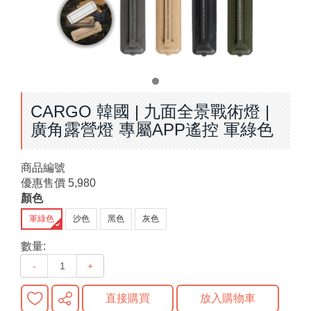
CARGO 韓國 | 九面全景戰術燈 |
廣角露營燈 專屬APP遙控 軍綠色
商品編號
優惠售價
5,980
顏色
軍綠色
沙色
黑色
灰色
數量:
-
+
直接購買
放入購物車