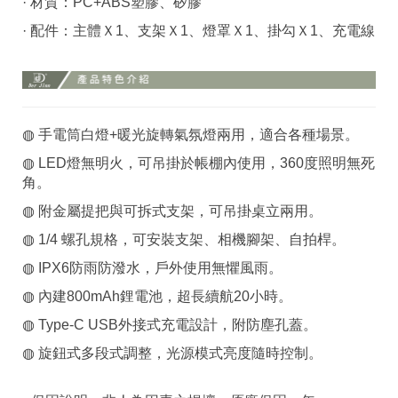
· 材質：PC+ABS塑膠、矽膠
· 配件：主體Ｘ1、支架Ｘ1、燈罩Ｘ1、掛勾Ｘ1、充電線
◍ 手電筒白燈+暖光旋轉氣氛燈兩用，適合各種場景。
◍ LED燈無明火，可吊掛於帳棚內使用，360度照明無死
角。
◍ 附金屬提把與可拆式支架，可吊掛桌立兩用。
◍ 1/4 螺孔規格，可安裝支架、相機腳架、自拍桿。
◍ IPX6防雨防潑水，戶外使用無懼風雨。
◍ 內建800mAh鋰電池，超長續航20小時。
◍ Type-C USB外接式充電設計，附防塵孔蓋。
◍ 旋鈕式多段式調整，光源模式亮度隨時控制。