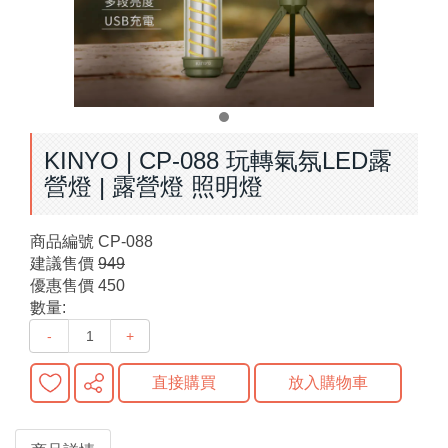
KINYO | CP-088 玩轉氣氛LED露
營燈 | 露營燈 照明燈
商品編號
CP-088
建議售價
949
優惠售價
450
數量:
-
+
直接購買
放入購物車