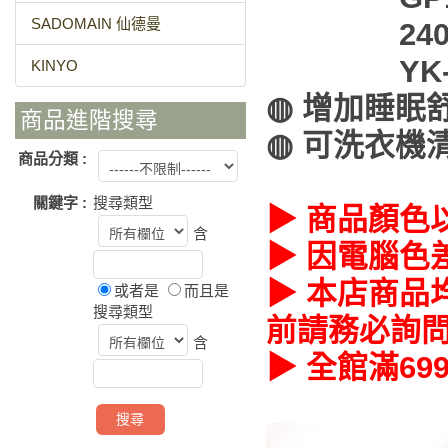
SADOMAIN 仙德曼
24035 O
YK-007
KINYO
◍ 增加睡眠
商品進階搜尋
◍ 可洗衣機
商品分類 :
關鍵字 :
搜尋類型
▶ 商品顏色
含
▶ 因電腦色
▶ 本店商品
或者是
而且是
搜尋類型
前請務必詢
含
▶ 全館滿6