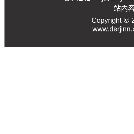
站內
Copyright
www.derjinn.