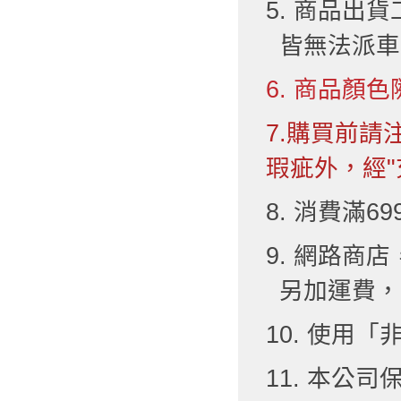
5. 商品出
皆無法派車
6. 商品顏色
7.購買前
瑕疵外，經"
8. 消費滿6
9. 網路
另加運費，
10. 使用
11. 本公