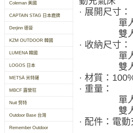
動充氣床
Coleman 美國
· 展開尺寸：
CAPTAIN STAG 日本鹿牌
單人/長200
Derjinn 德晉
雙人/長200
KZM OUTDOOR 韓國
· 收納尺寸：
LUMENA 韓國
單人/長60 
雙人/長60 
LOGOS 日本
· 材質：10
METSÄ 米特薩
· 重量：
MBCF 露營狂
單人/約2
Nuit 努特
雙人/約4
Outdoor Base 台灣
· 配件：電
Remember Outdoor