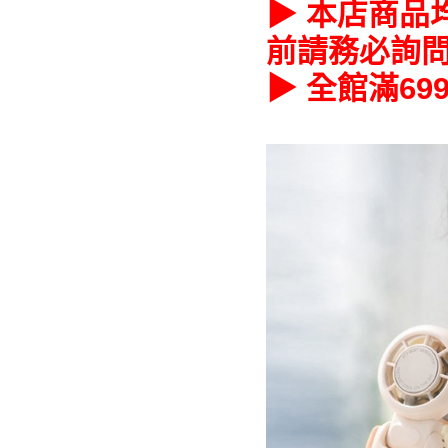
▶ 本店商品
前請務必詢
▶ 全館滿6