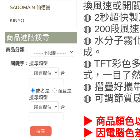
換風速或開
SADOMAIN 仙德曼
◍ 2秒超快製
KINYO
◍ 200段風
商品進階搜尋
◍ 水分子霧
成。
商品分類 :
◍ TFT彩
關鍵字 :
搜尋類型
式，一目了
含
◍ 摺疊好攜
或者是
而且是
◍ 可調節質
搜尋類型
含
▶ 商品顏色
▶ 因電腦色