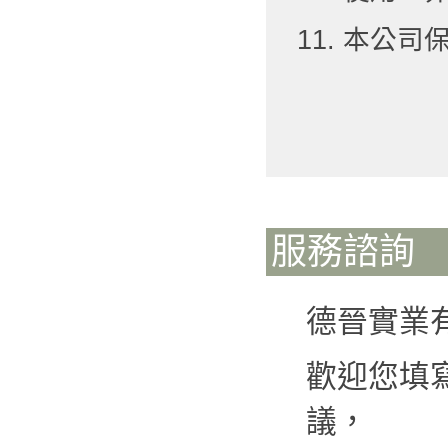
11. 本公
服務諮詢
德晉實業
歡迎您填
議，