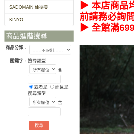
▶ 本店商品
SADOMAIN 仙德曼
前請務必詢
KINYO
▶ 全館滿6
商品進階搜尋
商品分類 :
關鍵字 :
搜尋類型
含
或者是
而且是
搜尋類型
含