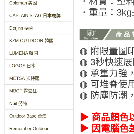
．材質：塑
Coleman 美國
．重量：3kg
CAPTAIN STAG 日本鹿牌
Derjinn 德晉
KZM OUTDOOR 韓國
◍ 附限量圖
LUMENA 韓國
◍ 3秒快速
LOGOS 日本
◍ 承重力強
METSÄ 米特薩
◍ 可堆疊使
MBCF 露營狂
◍ 防塵防潮
Nuit 努特
▶ 商品顏色
Outdoor Base 台灣
▶ 因電腦色
Remember Outdoor