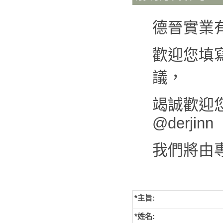
德晉實業
歡迎您填
議，
竭誠歡迎您來
@derjinn
我們將由
*主旨:
*姓名: