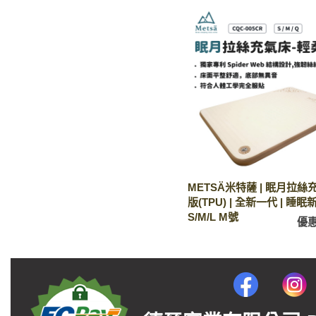
METSÄ米特薩 | 眠月拉絲
版(TPU) | 全新一代 | 睡眠
S/M/L M號
優