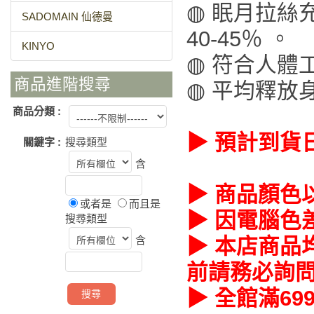
◍ 眠月拉絲
SADOMAIN 仙德曼
40-45％ 。
KINYO
◍ 符合人體
商品進階搜尋
◍ 平均釋放
商品分類 :
▶ 預計到貨
關鍵字 :
搜尋類型
含
▶ 商品顏色
或者是
而且是
▶ 因電腦色
搜尋類型
含
▶ 本店商品
前請務必詢
▶ 全館滿69