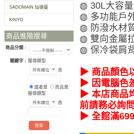
◍ 30L大
SADOMAIN 仙德曼
◍ 多功能戶
KINYO
◍ 防潑水材
商品進階搜尋
◍ 雙向金屬
◍ 保冷袋肩
商品分類 :
關鍵字 :
搜尋類型
▶ 商品顏色
含
▶ 因電腦色
或者是
而且是
▶ 本店商品
搜尋類型
含
前請務必詢
▶ 全館滿6