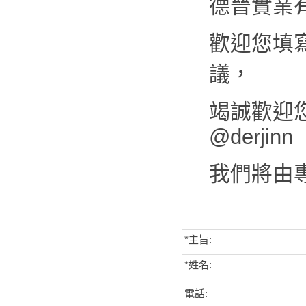
德晉實業
歡迎您填
議，
竭誠歡迎您來
@derjinn
我們將由
*主旨:
*姓名:
電話: