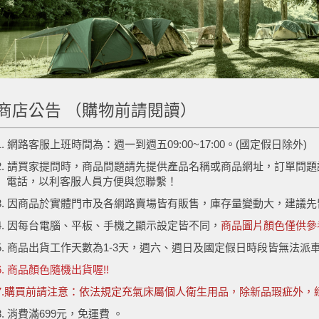
商店公告 （購物前請閱讀）
1. 網路客服上班時間為：週一到週五09:00~17:00。(國定假日除外)
2. 請買家提問時，商品問題請先提供產品名稱或商品網址，訂單問
電話，以利客服人員方便與您聯繫！
3. 因商品於實體門市及各網路賣場皆有販售，庫存量變動大，建議
4. 因每台電腦、平板、手機之顯示設定皆不同，
商品圖片顏色僅供參
5. 商品出貨工作天數為1-3天，週六、週日及國定假日時段皆無法派
6. 商品顏色隨機出貨喔!!
7.購買前請注意：依法規定充氣床屬個人衛生用品，除新品瑕疵外，經
8. 消費滿699元，免運費 。