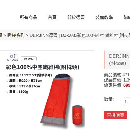
所有商品
首頁
關於德晉
裝備教學
聯
頁
>
睡袋系列
> DERJINN德晉 | DJ-9032彩色100%中空纖維棉(附枕
DERJIN
(附枕頭)
商品編號
471
建議售價
1,3
優惠售價
69
數量:
直接購買