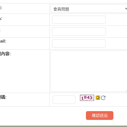
:
:
:
ail:
問內容:
碼: