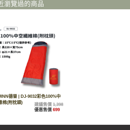
近瀏覽過的商品
JINN德晉 | DJ-9032彩色100%中
維棉(附枕頭)
建議售價
1,398
優惠售價
699