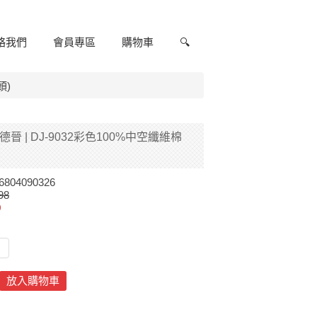
絡我們
會員專區
購物車
🔍
頭)
N德晉 | DJ-9032彩色100%中空纖維棉
6804090326
98
9
放入購物車