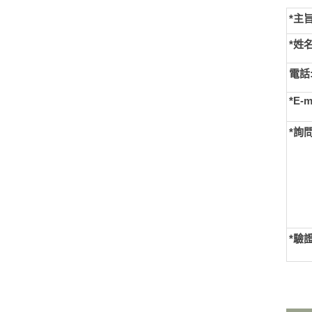
*主旨
*姓名
電話
*E-m
*詢
*
驗證