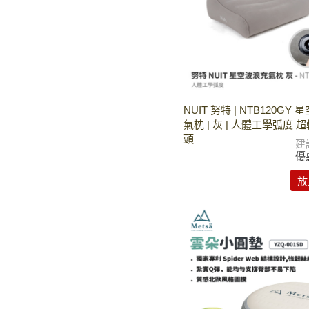
NUIT 努特 | NTB120GY
氣枕 | 灰 | 人體工學弧度 
頭
建
優
放