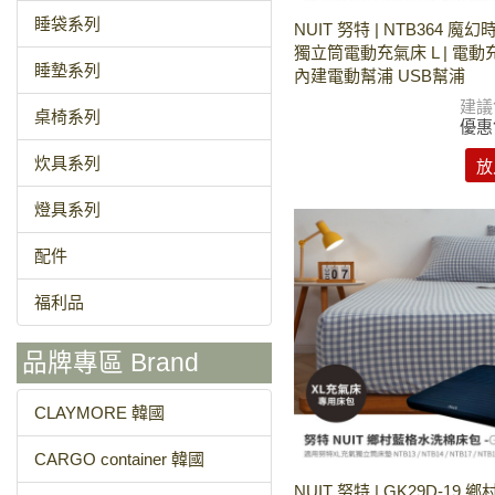
睡袋系列
NUIT 努特 | NTB364 魔
獨立筒電動充氣床 L | 電
睡墊系列
內建電動幫浦 USB幫浦
建議
桌椅系列
優惠
炊具系列
放
燈具系列
配件
福利品
品牌專區 Brand
CLAYMORE 韓國
CARGO container 韓國
NUIT 努特 | GK29D-19