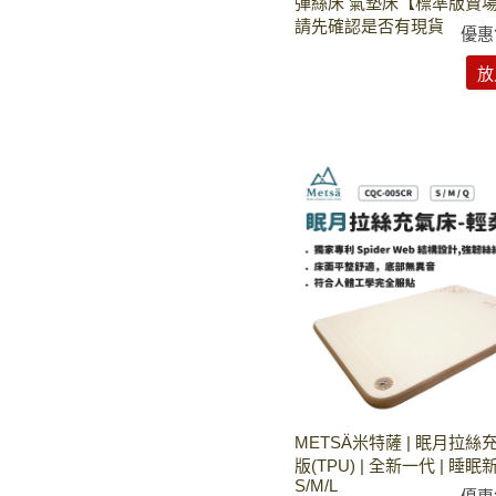
彈絲床 氣墊床【標準版賣
請先確認是否有現貨
優惠
放
METSÄ米特薩 | 眠月拉絲
版(TPU) | 全新一代 | 睡眠
S/M/L