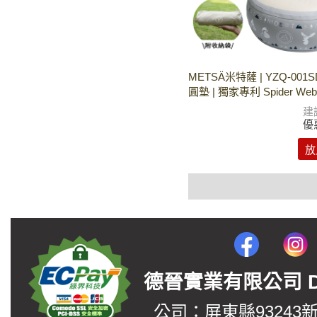
METSÄ米特薩 | YZQ-001
圓墊 | 獨家專利 Spider W
建
優
放
德晉實業有限公司 DerJin
公司：屏東縣93243