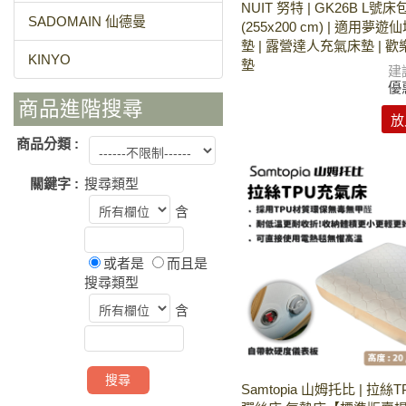
NUIT 努特 | GK26B L號床
SADOMAIN 仙德曼
(255x200 cm) | 適用夢
墊 | 露營達人充氣床墊 | 
KINYO
墊
建
優
商品進階搜尋
放
商品分類 :
關鍵字 :
搜尋類型
含
或者是
而且是
搜尋類型
含
Samtopia 山姆托比 | 拉