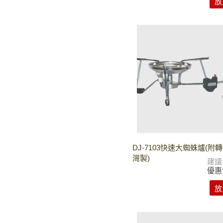
放
DJ-7103快速大蜘蛛爐(附轉
灣製)
建議
優惠
放