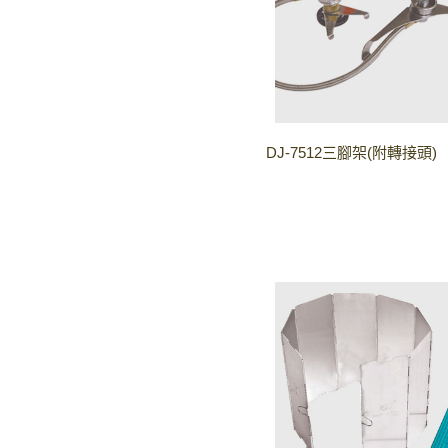
DJ-7512三腳架(附轉接頭)