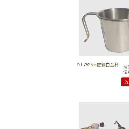
DJ-7525不鏽鋼白金杯
建
優
放