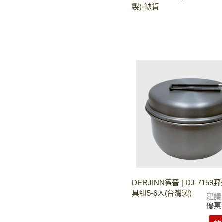
製)-缺貨
DERJINN德晉 | DJ-715
具組5-6人(台灣製)
建議
優惠