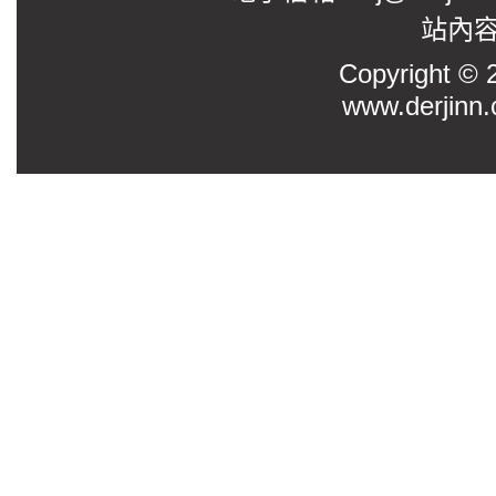
站內
Copyright
www.derjinn.