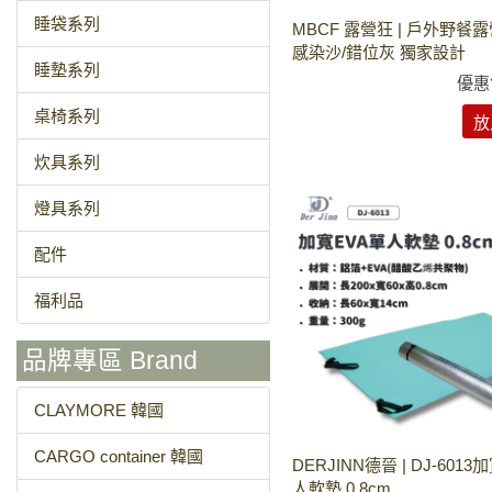
睡袋系列
MBCF 露營狂 | 戶外野餐露
感染沙/錯位灰 獨家設計
睡墊系列
優惠
桌椅系列
放
炊具系列
燈具系列
配件
福利品
品牌專區 Brand
CLAYMORE 韓國
CARGO container 韓國
DERJINN德晉 | DJ-6013
人軟墊 0.8cm