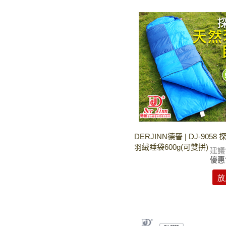
DERJINN德晉 | DJ-905
羽絨睡袋600g(可雙拼)
建議
優惠
放