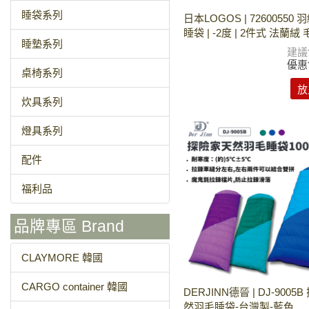
睡袋系列
日本LOGOS | 72600550
睡袋 | -2度 | 2件式 法蘭絨 
睡墊系列
建議
優惠
桌椅系列
放
炊具系列
燈具系列
配件
福利品
品牌專區 Brand
CLAYMORE 韓國
CARGO container 韓國
DERJINN德晉 | DJ-9005
然羽毛睡袋-台灣製-藍色