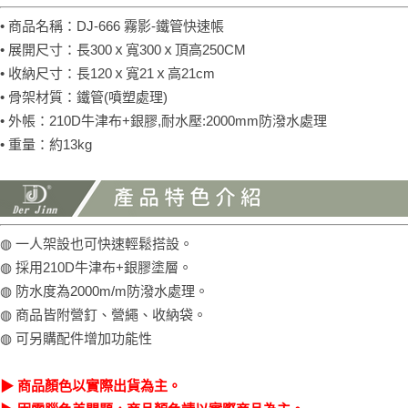
• 商品名稱：DJ-666 霧影-鐵管快速帳
• 展開尺寸：長300ｘ寬300ｘ頂高250CM
• 收納尺寸：長120ｘ寬21ｘ高21cm
• 骨架材質：鐵管(噴塑處理)
• 外帳：210D牛津布+銀膠,耐水壓:2000mm防潑水處理
• 重量：約13kg
◍ 一人架設也可快速輕鬆搭設。
◍ 採用210D牛津布+銀膠塗層。
◍ 防水度為2000m/m防潑水處理。
◍ 商品皆附營釘、營繩、收納袋。
◍ 可另購配件增加功能性
▶ 商品顏色以實際出貨為主。