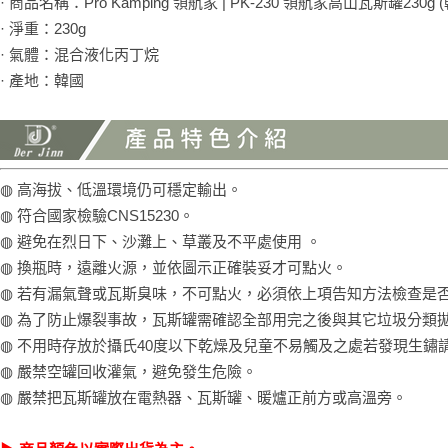
· 商品名稱：Pro Kamping 領航家 | PK-230 領航家高山瓦斯罐230g 
· 淨重：230g
· 氣體：混合液化丙丁烷
· 產地：韓國
◍ 高海拔、低溫環境仍可穩定輸出。
◍ 符合國家檢驗CNS15230。
◍ 避免在烈日下、沙灘上、草叢及不平處使用 。
◍ 換瓶時，遠離火源，並依圖示正確裝妥才可點火。
◍ 若有漏氣聲或瓦斯臭味，不可點火，必須依上項告知方法檢查是
◍ 為了防止爆裂事故，瓦斯罐需確認全部用完之後與其它垃圾分類
◍ 不用時存放於攝氏40度以下乾燥及兒童不易觸及之處若發現生鏽
◍ 嚴禁空罐回收灌氣，避免發生危險。
◍ 嚴禁把瓦斯罐放在電熱器、瓦斯罐、暖爐正前方或高溫旁。