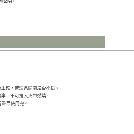
(韓國製)
否正確，或爐具開關是否不良。
拋棄，不可投入火中燃燒。
請盡早使用完。